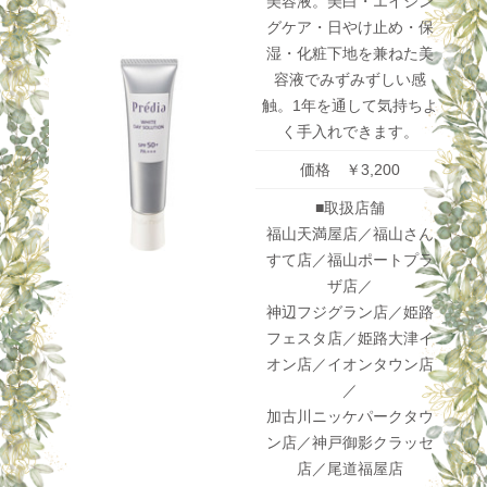
美容液。美白・エイジン
グケア・日やけ止め・保
湿・化粧下地を兼ねた美
容液でみずみずしい感
触。1年を通して気持ちよ
く手入れできます。
価格 ￥3,200
■取扱店舗
福山天満屋店／福山さん
すて店／福山ポートプラ
ザ店／
神辺フジグラン店／姫路
フェスタ店／姫路大津イ
オン店／イオンタウン店
／
加古川ニッケパークタウ
ン店／神戸御影クラッセ
店／尾道福屋店