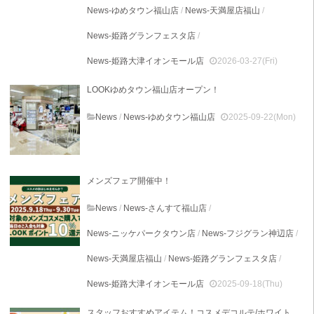
News-ゆめタウン福山店
/
News-天満屋店福山
/
News-姫路グランフェスタ店
/
News-姫路大津イオンモール店
2026-03-27(Fri)
LOOKゆめタウン福山店オープン！
News
/
News-ゆめタウン福山店
2025-09-22(Mon)
メンズフェア開催中！
News
/
News-さんすて福山店
/
News-ニッケパークタウン店
/
News-フジグラン神辺店
/
News-天満屋店福山
/
News-姫路グランフェスタ店
/
News-姫路大津イオンモール店
2025-09-18(Thu)
スタッフおすすめアイテム！コスメデコルテ/ホワイト