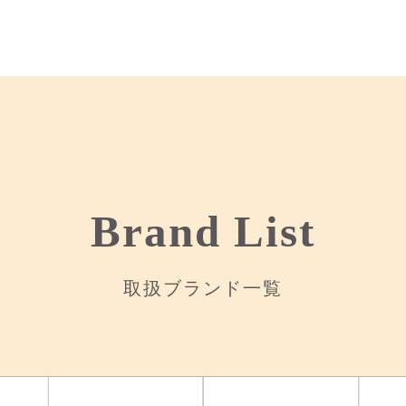
姫路グランフェスタ店
イオンモール姫路大津店
さんすて福山店
ゆめタウン福山店
フジグラン神辺店
Brand List
取扱ブランド一覧