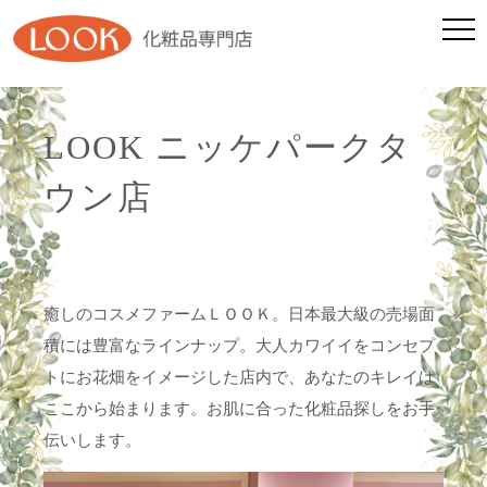
LOOK ニッケパークタ
ウン店
癒しのコスメファームＬＯＯＫ。日本最大級の売場面
積には豊富なラインナップ。大人カワイイをコンセプ
トにお花畑をイメージした店内で、あなたのキレイは
ここから始まります。お肌に合った化粧品探しをお手
伝いします。