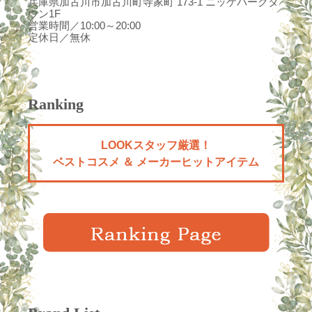
兵庫県加古川市加古川町寺家町 173-1
ニッケパークタ
ウン1F
営業時間／10:00～20:00
定休日／無休
Ranking
LOOKスタッフ厳選！
ベストコスメ ＆ メーカーヒットアイテム