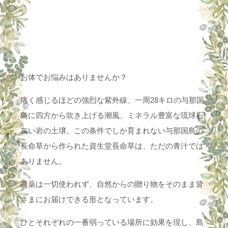
お体でお悩みはありませんか？
痛く感じるほどの強烈な紫外線、一周28キロの与那国
島に四方から吹き上げる潮風、ミネラル豊富な琉球石
灰い岩の土壌、この条件でしか育まれない与那国島の
長命草から作られた資生堂長命草は、ただの青汁では
ありません。
農薬は一切使われず、自然からの贈り物をそのまま皆
さまにお届けできる形となっています。
ひとそれぞれの一番弱っている場所に効果を現し、島