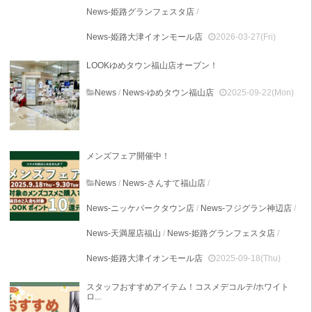
News-姫路グランフェスタ店
/
News-姫路大津イオンモール店
2026-03-27(Fri)
LOOKゆめタウン福山店オープン！
News
/
News-ゆめタウン福山店
2025-09-22(Mon)
メンズフェア開催中！
News
/
News-さんすて福山店
/
News-ニッケパークタウン店
/
News-フジグラン神辺店
/
News-天満屋店福山
/
News-姫路グランフェスタ店
/
News-姫路大津イオンモール店
2025-09-18(Thu)
スタッフおすすめアイテム！コスメデコルテ/ホワイト
ロ...