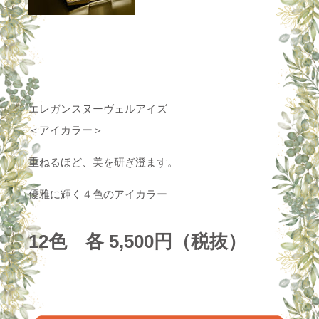
エレガンスヌーヴェルアイズ
＜アイカラー＞
重ねるほど、美を研ぎ澄ます。
優雅に輝く４色のアイカラー
12色 各 5,500円（税抜）