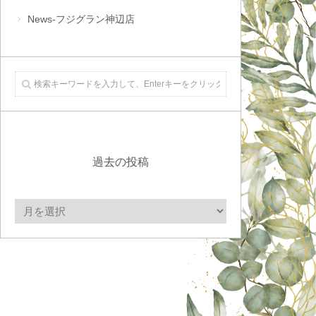
News-フジグラン神辺店
過去の投稿
過
去
の
投
稿