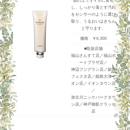
肌の上でオイルに変化
し、しっかり落とす汚れ
をセンサーのように選び
取り、うるおいはきちん
と守ります。
価格 ￥6,300
■取扱店舗
福山さんすて店／福山ポ
ートプラザ店／
神辺フジグラン店／姫路
フェスタ店／姫路大津イ
オン店／イオンタウン店
／
加古川ニッケパークタウ
ン店／神戸御影クラッセ
店