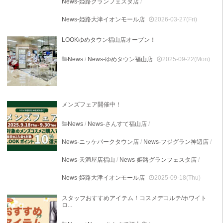
News-姫路グランフェスタ店
/
News-姫路大津イオンモール店
2026-03-27(Fri)
LOOKゆめタウン福山店オープン！
News
/
News-ゆめタウン福山店
2025-09-22(Mon)
メンズフェア開催中！
News
/
News-さんすて福山店
/
News-ニッケパークタウン店
/
News-フジグラン神辺店
/
News-天満屋店福山
/
News-姫路グランフェスタ店
/
News-姫路大津イオンモール店
2025-09-18(Thu)
スタッフおすすめアイテム！コスメデコルテ/ホワイト
ロ...