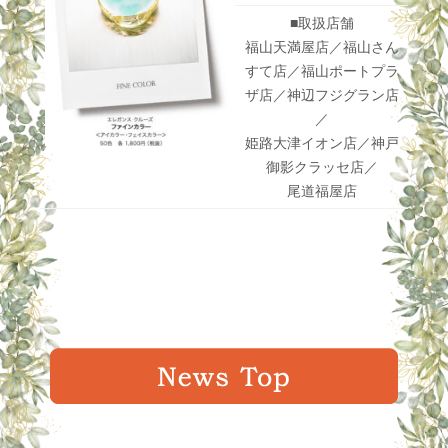
■取扱店舗
福山天満屋店／福山さん
すて店／福山ポートプラ
ザ店／神辺フジグラン店
／
姫路大津イオン店／神戸
御影クラッセ店／
尾道福屋店