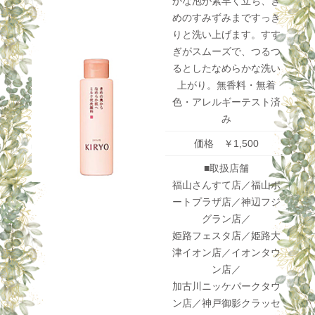
かな泡が素早く立ち、き
めのすみずみまですっき
りと洗い上げます。すす
ぎがスムーズで、つるつ
るとしたなめらかな洗い
上がり。無香料・無着
色・アレルギーテスト済
み
価格 ￥1,500
■取扱店舗
福山さんすて店／福山ポ
ートプラザ店／神辺フジ
グラン店／
姫路フェスタ店／姫路大
津イオン店／イオンタウ
ン店／
加古川ニッケパークタウ
ン店／神戸御影クラッセ