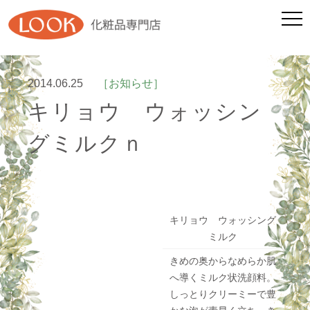
2014.06.25
［お知らせ］
キリョウ ウォッシン
グミルクｎ
キリョウ ウォッシング
ミルク
きめの奥からなめらか肌
へ導くミルク状洗顔料。
しっとりクリーミーで豊