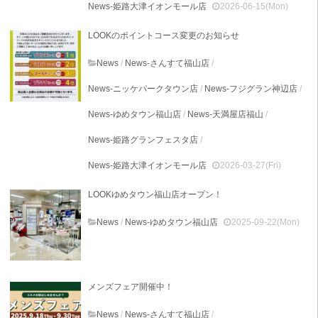
News-姫路大津イオンモール店
2026-06-15(Mon)
LOOKのポイントコース変更のお知らせ
News
/
News-さんすて福山店
/
News-ニッケパークタウン店
/
News-フジグラン神辺店
/
News-ゆめタウン福山店
/
News-天満屋店福山
/
News-姫路グランフェスタ店
/
News-姫路大津イオンモール店
2026-03-27(Fri)
LOOKゆめタウン福山店オープン！
News
/
News-ゆめタウン福山店
2025-09-22(Mon)
メンズフェア開催中！
News
/
News-さんすて福山店
/