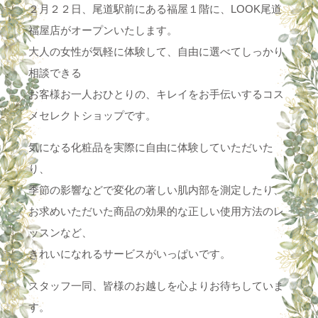
２月２２日、尾道駅前にある福屋１階に、LOOK尾道
福屋店がオープンいたします。
大人の女性が気軽に体験して、自由に選べてしっかり
相談できる
お客様お一人おひとりの、キレイをお手伝いするコス
メセレクトショップです。
気になる化粧品を実際に自由に体験していただいた
り、
季節の影響などで変化の著しい肌内部を測定したり、
お求めいただいた商品の効果的な正しい使用方法のレ
ッスンなど、
きれいになれるサービスがいっぱいです。
スタッフ一同、皆様のお越しを心よりお待ちしていま
す。