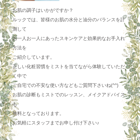
お肌の調子はいかがですか？
ルックでは、皆様のお肌の水分と油分のバランスを計
測して
お一人お一人にあったスキンケアと効果的なお手入れ
方法を
ご紹介しています。
正しい化粧習慣をミストを当てながら体験していただ
く中で
ご自宅での不安な使い方などもご質問下さいね(^^)
お肌の診断もミストでのレッスン、メイクアドバイス
も
無料となっております。
お気軽にスタッフまでお申し付け下さい♪