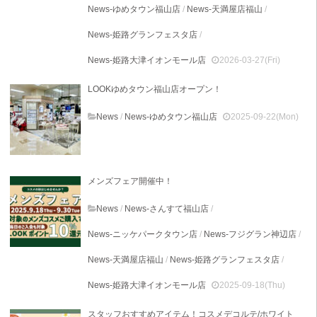
News-ゆめタウン福山店
/
News-天満屋店福山
/
News-姫路グランフェスタ店
/
News-姫路大津イオンモール店
2026-03-27(Fri)
LOOKゆめタウン福山店オープン！
News
/
News-ゆめタウン福山店
2025-09-22(Mon)
メンズフェア開催中！
News
/
News-さんすて福山店
/
News-ニッケパークタウン店
/
News-フジグラン神辺店
/
News-天満屋店福山
/
News-姫路グランフェスタ店
/
News-姫路大津イオンモール店
2025-09-18(Thu)
スタッフおすすめアイテム！コスメデコルテ/ホワイト