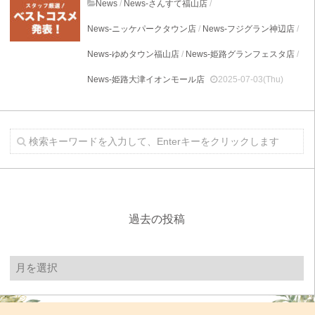
News
/
News-さんすて福山店
/
News-ニッケパークタウン店
/
News-フジグラン神辺店
/
News-ゆめタウン福山店
/
News-姫路グランフェスタ店
/
News-姫路大津イオンモール店
2025-07-03(Thu)
過去の投稿
過
去
の
投
稿