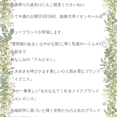
お鼻周りの皮向けにもご留意くださいね☆
さて今週の土曜日3月24日、姫路大津イオンモール店
に
ニューブランドが登場します。
“透明感のあるしなやかな肌”に導く乳液やハトムギの
化粧水で
おなじみの『アルビオン』
ときめきを呼びさます美しい心と肌を育むブランド
『イグニス』
“今が一番美しい”をかなえてくれるメイクブランド
『エレガンス』
先端科学に基づいた輝く女性たちの人生のブランド、