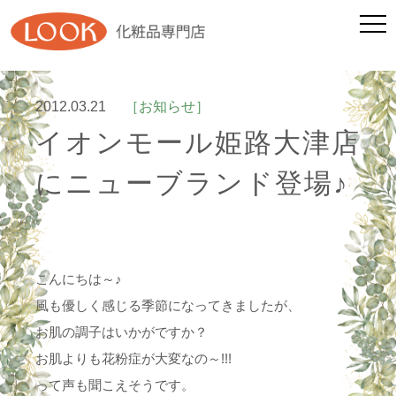
2012.03.21
［お知らせ］
イオンモール姫路大津店
にニューブランド登場♪
こんにちは～♪
風も優しく感じる季節になってきましたが、
お肌の調子はいかがですか？
お肌よりも花粉症が大変なの～!!!
って声も聞こえそうです。