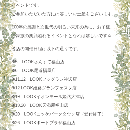
イベントです。
ご参加いただいた方には嬉しいお土産もございます。
100年の感謝と次世代の明るい未来の為に、お子様、
ご家族の笑顔溢れるイベントとなれば嬉しいです☺️
各店の開催日程は以下の通りです。
8/5 LOOKさんすて福山店
8/6 LOOK尾道福屋店
8/11,12 LOOKフジグラン神辺店
8/12 LOOK姫路グランフェスタ店
8/19 LOOKイオンモール姫路大津店
8/19,20 LOOK天満屋福山店
8/20 LOOKニッケパークタウン店（受付終了）
8/26 LOOKポートプラザ福山店