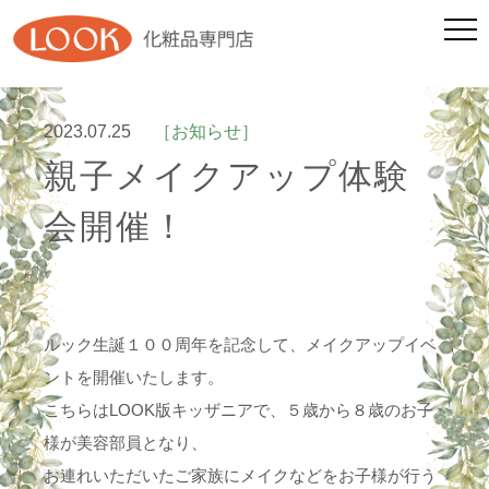
2023.07.25
［お知らせ］
親子メイクアップ体験
会開催！
ルック生誕１００周年を記念して、メイクアップイベ
ントを開催いたします。
こちらはLOOK版キッザニアで、５歳から８歳のお子
様が美容部員となり、
お連れいただいたご家族にメイクなどをお子様が行う